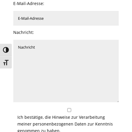
E-Mail-Adresse:
Nachricht:
Umschalten auf hohe Kontraste
Schrift vergrößern
Ich bestätige, die Hinweise zur Verarbeitung
meiner personenbezogenen Daten zur Kenntnis
genommen zu haben.